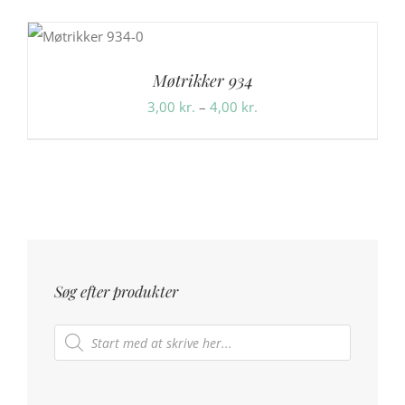
Møtrikker 934
Prisinterval:
3,00
kr.
–
4,00
kr.
3,00 kr.
til
4,00 kr.
Søg efter produkter
Products
search