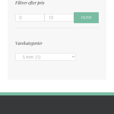
Filtrer efter pris
FILTER
Mindste
Højeste
pris
pris
Varekategorier