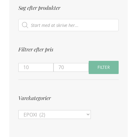
Søg efter produkter
Products
search
Filtrer efter pris
FILTER
Mindste
Højeste
pris
pris
Varekategorier