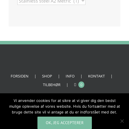
FORSIDEN
SHOP
INFO
KONTAKT
TILBEHØR
0
Vi anvender cookies for at sikre at vi giver dig den bedst
mulige oplevelse af vores website. Hvis du fortsætter med at
bruge dette site vil vi antage at du er indforstået med det.
OK, JEG ACCEPTERER
© Copyright 2017 -
2026 | Skytech Denmark | All Rights