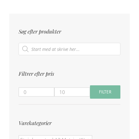
Søg efter produkter
Products
search
Filtrer efter pris
FILTER
Mindste
Højeste
pris
pris
Varekategorier